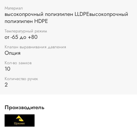
Материал
высокопрочный полиэтилен LLDPEвысокопрочный
полиэтилен HDPE
Температурный режим
от -65 до +80
Клапан выравнивания давления
Опция
Кол-во замков
10
Количество ручек
2
Производитель