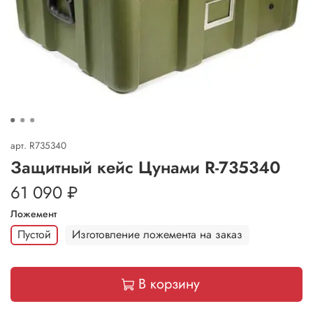
арт.
R735340
Защитный кейс Цунами R-735340
61 090 ₽
Ложемент
Пустой
Изготовление ложемента на заказ
В корзину