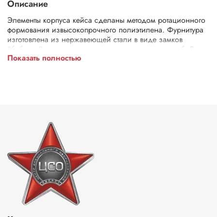
Описание
Элементы корпуса кейса сделаны методом ротационного
формования извысокопрочного полиэтилена. Фурнитура
изготовлена из нержавеющей стали в виде замков
"бабочка" с петлями для навесных замков и пломб. Ручки
Показать полностью
выполнены из того же пластика и плотно прилегают к
корпусу за счет того, что подпружинены.