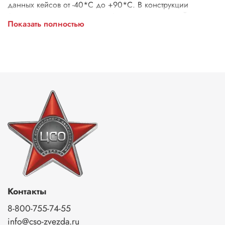
данных кейсов от -40*C до +90*C. В конструкции
фурнитуры используются штифты из нержавеющей стали.
Показать полностью
Ручки кейсов имеют резиновое покрытие, а сами кейсы
оборудованы петлями для навесных замков и пломб. На
крышках имеются ограничители раскрытия.
Контакты
8-800-755-74-55
info@cso-zvezda.ru