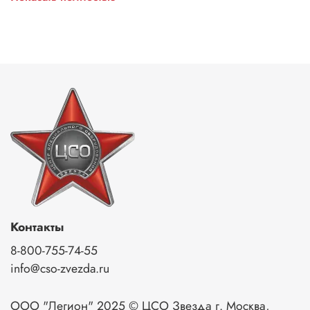
до +90*С. Фурнитура данных кейсов также изготовлена
из полипропилена с резиновыми элементами, стальными
цилиндрами в петлях и замках, и выполнена на очень
высоком уровне. На кейсах имеются петли для навесных
замков и пломб, планка для маркировки и клапан для
выравнивания давления.
Контакты
8-800-755-74-55
info@cso-zvezda.ru
ООО "Легион" 2025 © ЦСО Звезда г. Москва,