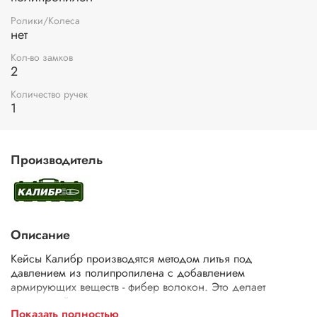
Ролики/Колеса
нет
Кол-во замков
2
Количество ручек
1
Производитель
Описание
Кейсы Калибр производятся методом литья под
давлением из полипропилена с добавлением
армирующих веществ - фибер волокон. Это делает
данные кейсы одними из самых прочных в своем классе
Показать полностью
и позволяет пользоваться ими при температурах от -40*С