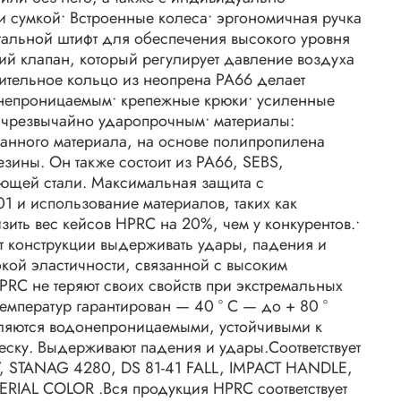
 сумкой• Встроенные колеса• эргономичная ручка
стальной штифт для обеспечения высокого уровня
ий клапан, который регулирует давление воздуха
нительное кольцо из неопрена PA66 делает
непроницаемым• крепежные крюки• усиленные
о чрезвычайно ударопрочным• материалы:
ванного материала, на основе полипропилена
езины. Он также состоит из PA66, SEBS,
ющей стали. Максимальная защита с
1 и использование материалов, таких как
ить вес кейсов HPRC на 20%, чем у конкурентов.•
т конструкции выдерживать удары, падения и
кой эластичности, связанной с высоким
PRC не теряют своих свойств при экстремальных
температур гарантирован — 40 ° C — до + 80 °
ляются водонепроницаемыми, устойчивыми к
песку. Выдерживают падения и удары.Соответствует
67, STANAG 4280, DS 81-41 FALL, IMPACT HANDLE,
RIAL COLOR .Вся продукция HPRC соответствует