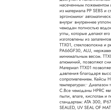
насеченным ложементом и
из материала PP SEBS и 
эргономики• автоматическ
внутри• внутреннее уплот
чемодан полностью водо
углы, которые делают ег
изготовлены из запатенто
TTX01, стекловолокна и р
PA66GF30, ALU, нержаве
минимальным весом. TTX0
алюминий, позволяют сниз
Материал TTX01 позволяе
давления благодаря высо
сопротивлением. Кейсы H
температурах:• Диапазон 
C.Все чемоданы HPRC яв
пыли, влаге, кислотам и 
стандартам: ATA 300, IP
SEALED, UV SEAL OF MATE