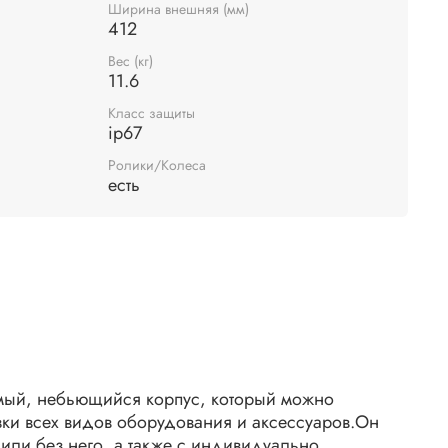
Ширина внешняя (мм)
412
Вес (кг)
11.6
Класс защиты
ip67
Ролики/Колеса
есть
мый, небьющийся корпус, который можно
зки всех видов оборудования и аксессуаров.Он
или без него, а также с индивидуально