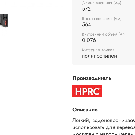
Длина внешняя (мм)
572
Высота внешняя (мм)
564
Внутренний объем (м³)
0.076
Материал замков
полипропилен
Производитель
Описание
Легкий, водонепроницае
использовать для перево
доступен с наполнителем 