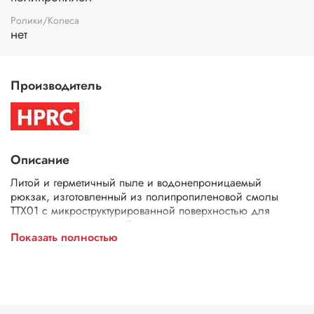
Ролики/Колеса
нет
Производитель
Описание
Литой и герметичный пыле и водонепроницаемый
рюкзак, изготовленный из полипропиленовой смолы
TTX01 с микроструктурированной поверхностью для
уменьшения царапин. Существуют комплектации с
Показать полностью
наполнителем, сумками и варинат без
аксессуаров.Эргономичная задняя подушка выполнена
из быстро высыхающей антибактериальной пены и
спроектирована так, чтобы быть толще в критически-
важных областях, таких как лопатки и поясничная зона,
чтобы обеспечить высокий уровень необходимой