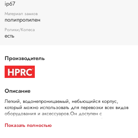
ip67
Материал замков
полипропилен
Ролики/Колеса
есть
Производитель
Описание
Легкий, водонепроницаемый, небьющийся корпус,
который можно использовать для перевозки всех видов
оборудования и аксессуаров.Он доступен с
наполнителем, с внутренним мягким органайзером с
Показать полностью
делителями, с внутренней сумкой или может быть куплен
пустым.• Встроенные колеса• Новая эргономичная ручка