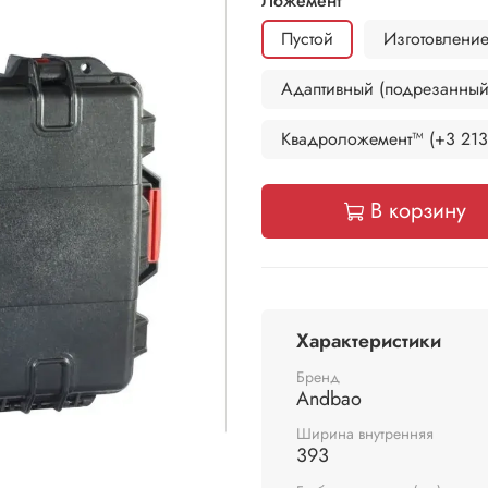
Ложемент
Пустой
Изготовление
Адаптивный (подрезанный)
Квадроложемент™ (+3 213
В корзину
Характеристики
Бренд
Andbao
Ширина внутренняя
393