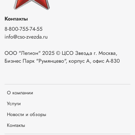
3.Автоматический атмосферный клапан выравнивает
давление в кейсе, при этом сохраняя герметичность, что
позволяет открыть кейс без затруднений при перевозке
Контакты
авиатранспортом.
8-800-755-74-55
4. Многие модели имеют окошко для размещения
info@cso-zvezda.ru
бейджа с информацией.
5. Все металлические компоненты выполнены из
ООО "Легион" 2025 © ЦСО Звезда г. Москва,
нержавеющей стали
Бизнес Парк "Румянцево", корпус А, офис А-830
Кейс может быть укомплектован адаптивным ложементом
(поропласт), помимо него мы готовы предложить более
современный и надежный аналог собственной
разработки – Квадро Ложемент.
О компании
Услуги
Новости и обзоры
Контакты