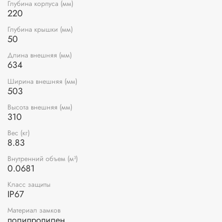
Глубина корпуса (мм)
220
Глубина крышки (мм)
50
Длина внешняя (мм)
634
Ширина внешняя (мм)
503
Высота внешняя (мм)
310
Вес (кг)
8.83
Внутренний объем (м³)
0.0681
Класс защиты
IP67
Материал замков
полипропилен