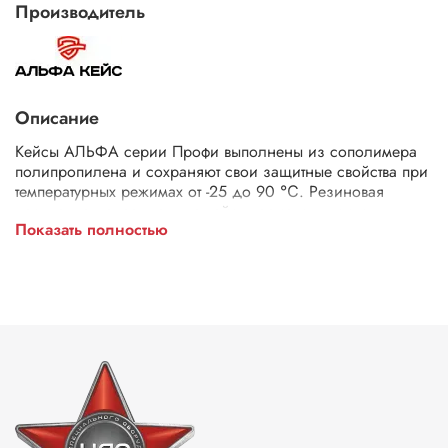
Производитель
Описание
Кейсы АЛЬФА серии Профи выполнены из сополимера
полипропилена и сохраняют свои защитные свойства при
температурных режимах от -25 до 90 ℃. Резиновая
прокладка делает данные кейсы герметичными и
Показать полностью
водонепроницаемыми. На всех моделях имеется клапан
для выравнивания давления и удобные ручки.