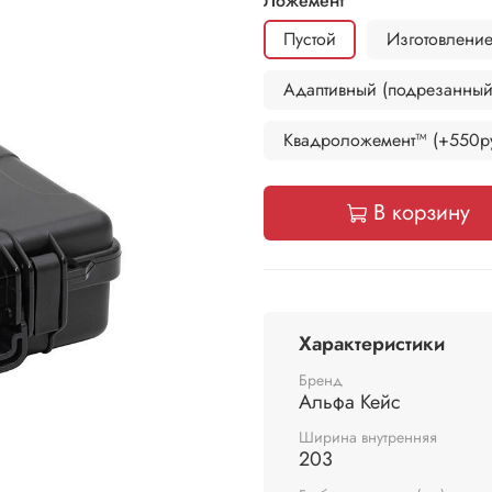
Ложемент
Пустой
Изготовление
Адаптивный (подрезанный
Квадроложемент™ (+550ру
В корзину
Характеристики
Бренд
Альфа Кейс
Ширина внутренняя
203