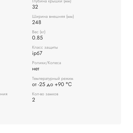
Глубина крышки (мм)
32
Ширина внешняя (мм)
248
Вес (кг)
0.85
Класс защиты
ip67
Ролики/Колеса
нет
Температурный режим
от -25 до +90 ℃
ения
Кол-во замков
2