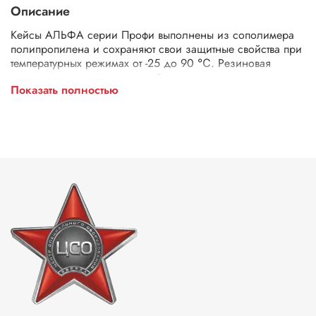
Описание
Кейсы АЛЬФА серии Профи выполнены из сополимера
полипропилена и сохраняют свои защитные свойства при
температурных режимах от -25 до 90 ℃. Резиновая
прокладка делает данные кейсы герметичными и
Показать полностью
водонепроницаемыми. На всех моделях имеется клапан
для выравнивания давления и удобные ручки.