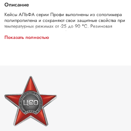
Описание
Кейсы АЛЬФА серии Профи выполнены из сополимера
полипропилена и сохраняют свои защитные свойства при
температурных режимах от -25 до 90 ℃. Резиновая
прокладка делает данные кейсы герметичными и
Показать полностью
водонепроницаемыми. На всех моделях имеется клапан
для выравнивания давления и удобные ручки.