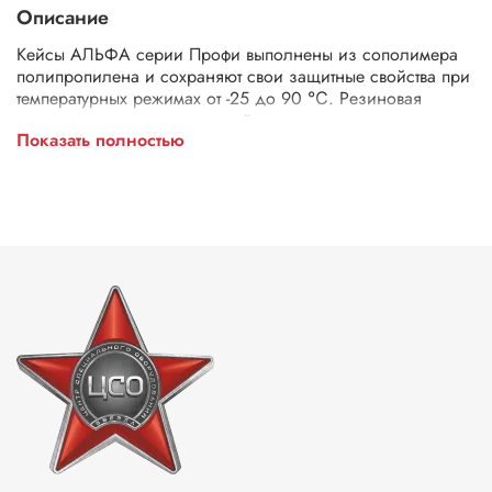
Описание
Кейсы АЛЬФА серии Профи выполнены из сополимера
полипропилена и сохраняют свои защитные свойства при
температурных режимах от -25 до 90 ℃. Резиновая
прокладка делает данные кейсы герметичными и
Показать полностью
водонепроницаемыми. На всех моделях имеется клапан
для выравнивания давления и удобные ручки.