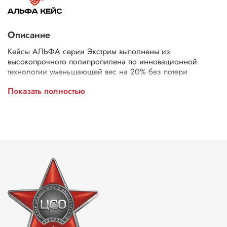
Описание
Кейсы АЛЬФА серии Экстрим выполнены из
высокопрочного полипропилена по инновационной
технологии уменьшающей вес на 20% без потери
ударопрочности. Кейс сохраняет пользовательские
Показать полностью
свойства при температурных режимах от -40 до +90 ℃.
Резиновая прокладка делает данные кейсы герметичными
и водонепроницаемыми. Кейс оснащен клапаном
автоматического выравнивания давления, удобными
прорезиненными ручками и стальной фурнитурой.