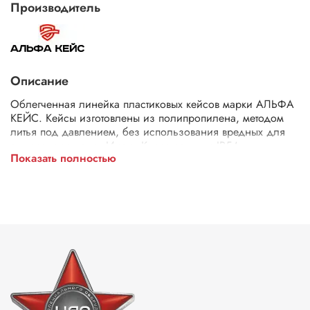
Производитель
Описание
Облегченная линейка пластиковых кейсов марки АЛЬФА
КЕЙС. Кейсы изготовлены из полипропилена, методом
литья под давлением, без использования вредных для
здоровья веществ. Имеют Класс защиты: IP54.
Показать полностью
Температурный режим эксплуатации от -25 до 90 ℃.
Подходят для хранения как обычных инструментов, так и
высокоточного оборудования.